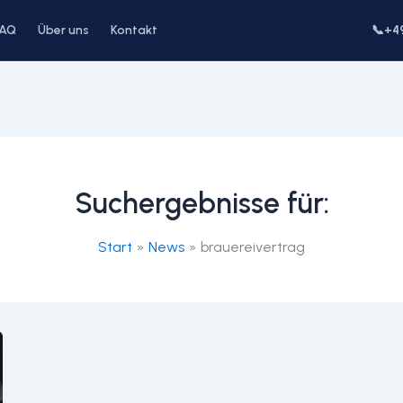
FAQ
Über uns
Kontakt
📞
+4
Suchergebnisse für:
Start
News
brauereivertrag