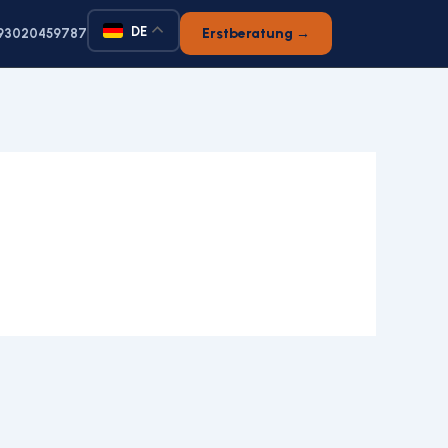
DE
Erstberatung →
93020459787