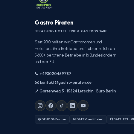
Gastro Piraten
BERATUNG HOTELLERIE & GASTRONOMIE
Seit 2010 helfen wir Gastronomen und
Hoteliers, ihre Betriebe profitabler zu führen.
5.600+ beratene Betriebe in 16 Bundesländern
und der EU.
📞 +493020459787
✉️ kontakt@gastro-piraten.de
📍 Gartenweg 5 · 15324 Letschin · Büro Berlin
🤝 DEHOGA Partner
📊 DATEV zertifiziert
📺 SAT.1 · RTL · 