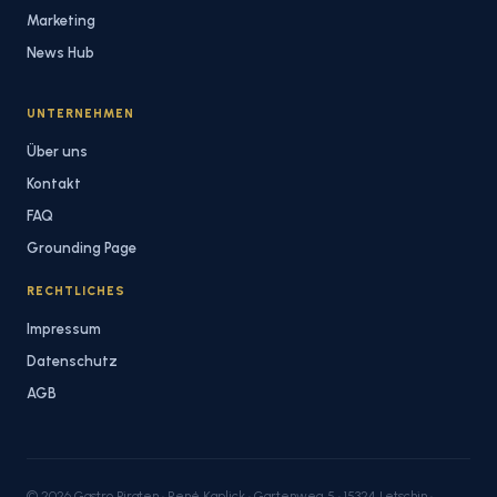
Marketing
News Hub
UNTERNEHMEN
Über uns
Kontakt
FAQ
Grounding Page
RECHTLICHES
Impressum
Datenschutz
AGB
© 2026 Gastro Piraten · René Kaplick · Gartenweg 5 · 15324 Letschin ·