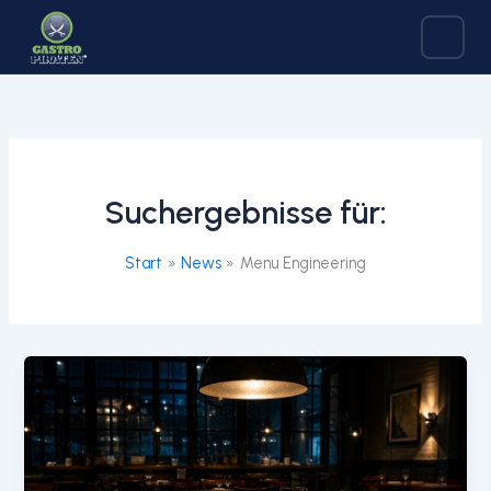
Zum
Inhalt
springen
Suchergebnisse für:
Start
News
Menu Engineering