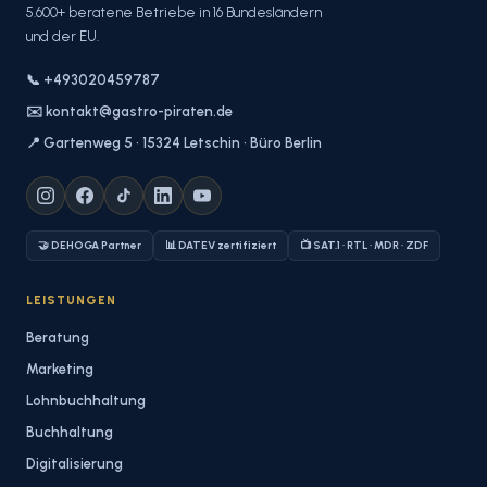
5.600+ beratene Betriebe in 16 Bundesländern
und der EU.
📞 +493020459787
✉️ kontakt@gastro-piraten.de
📍 Gartenweg 5 · 15324 Letschin · Büro Berlin
🤝 DEHOGA Partner
📊 DATEV zertifiziert
📺 SAT.1 · RTL · MDR · ZDF
LEISTUNGEN
Beratung
Marketing
Lohnbuchhaltung
Buchhaltung
Digitalisierung