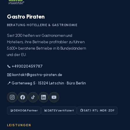
Gastro Piraten
BERATUNG HOTELLERIE & GASTRONOMIE
Seit 2010 helfen wir Gastronomen und
Hoteliers, ihre Betriebe profitabler zu führen.
5.600+ beratene Betriebe in 16 Bundesländern
und der EU.
📞 +493020459787
✉️ kontakt@gastro-piraten.de
📍 Gartenweg 5 · 15324 Letschin · Büro Berlin
🤝 DEHOGA Partner
📊 DATEV zertifiziert
📺 SAT.1 · RTL · MDR · ZDF
LEISTUNGEN